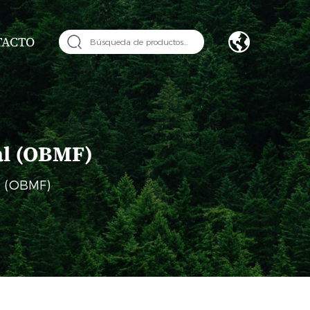
TACTO
ral (OBMF)
ral (OBMF)