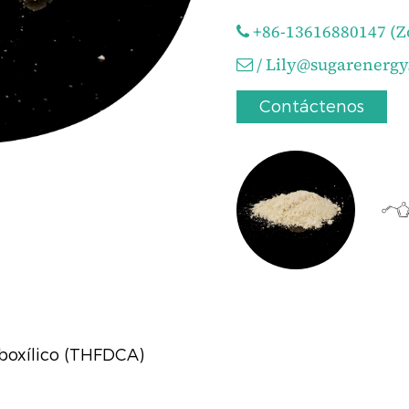
+86-13616880147 (Zo
/
Lily@sugarenergy
Contáctenos
boxílico (THFDCA)