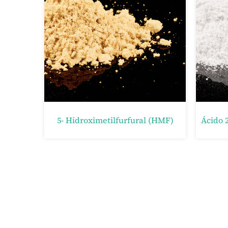
Éster Dimetílico Del Ácido 2, 5-Furandicarboxílico (FDME)
2,5-Furandiildimetanol (FDM)