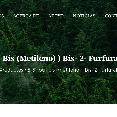
OS
ACERCA DE
APOYO
NOTICIAS
CON
i- Bis (metileno) ) Bis- 2- Furfu
Productos
/
5, 5' (oxi- bis (metileno) ) bis- 2- furfu