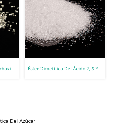
2, 5- Bis (aminometil) Tetrahidrofurano (BAMTHF)
Ácido 2, 5-Tetrahidrofurano Dicarboxílico (THFDCA)
tica Del Azúcar