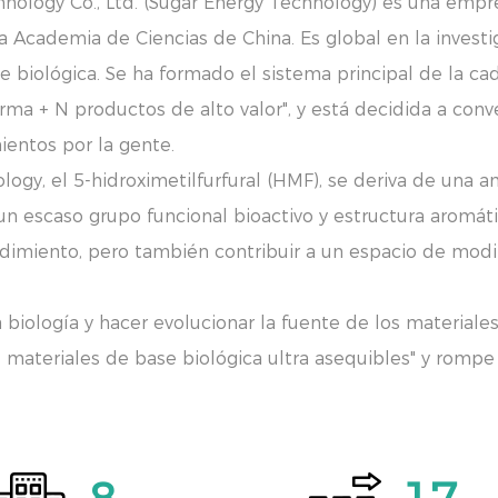
nology Co., Ltd. (Sugar Energy Technology) es una empr
a Academia de Ciencias de China. Es global en la investiga
 biológica. Se ha formado el sistema principal de la ca
ma + N productos de alto valor", y está decidida a conv
mientos por la gente.
logy, el 5-hidroximetilfurfural (HMF), se deriva de una
n un escaso grupo funcional bioactivo y estructura aromá
ndimiento, pero también contribuir a un espacio de mod
a biología y hacer evolucionar la fuente de los materiale
 materiales de base biológica ultra asequibles" y rompe la