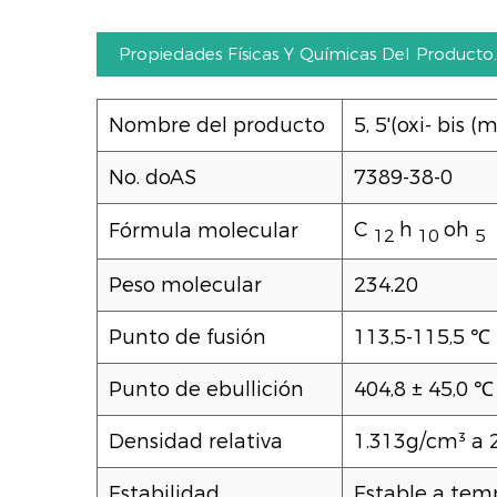
Propiedades Físicas Y Químicas Del Producto.
Nombre del producto
5, 5'(oxi- bis (
No. doAS
7389-38-0
C
h
oh
Fórmula molecular
12
10
5
Peso molecular
234.20
Punto de fusión
113,5-115,5 ℃
Punto de ebullición
404,8 ± 45,0 ℃
Densidad relativa
1.313g/cm³ a ​
Estabilidad
Estable a tem