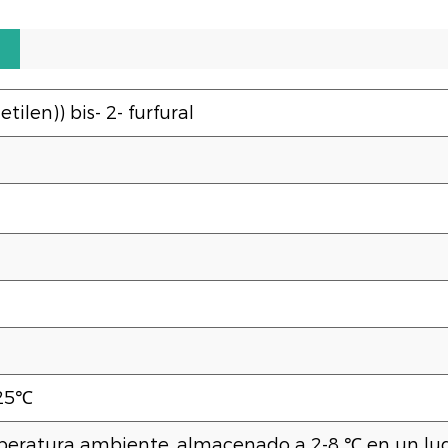
metilen)) bis- 2- furfural
​25℃
peratura ambiente, almacenado a 2-8 ℃ en un lugar