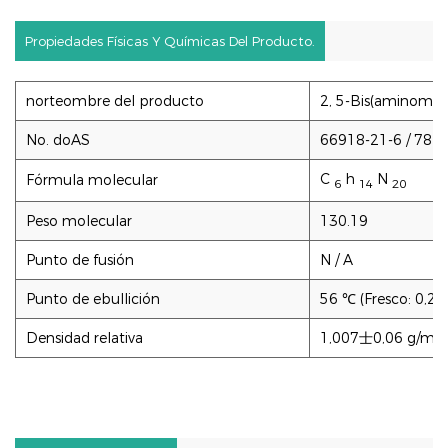
Propiedades Físicas Y Químicas Del Producto.
norteombre del producto
2, 5-Bis(aminometi
No. doAS
66918-21-6 / 781
C
h
N
Fórmula molecular
6
14
20
Peso molecular
130.19
Punto de fusión
N / A
Punto de ebullición
56 ℃ (Fresco: 0,26
Densidad relativa
1,007士0,06 g/ml (