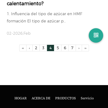
calentamiento?
1. Influencia del tipo de azúcar en HMF
formación El tipo de azúcar p...
02-2026,Feb
‹‹
‹
2
3
4
5
6
7
›
››
HOGAR
ACERCA DE
PRODUCTOS
Servicio