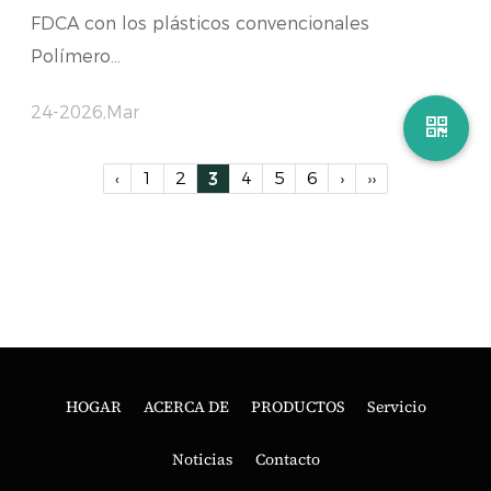
FDCA con los plásticos convencionales
Polímero...
24-2026,Mar
‹
1
2
3
4
5
6
›
››
HOGAR
ACERCA DE
PRODUCTOS
Servicio
Noticias
Contacto